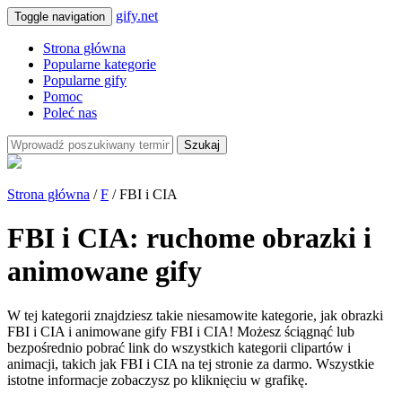
gify.net
Toggle navigation
Strona główna
Popularne kategorie
Popularne gify
Pomoc
Poleć nas
Szukaj
Strona główna
/
F
/ FBI i CIA
FBI i CIA: ruchome obrazki i
animowane gify
W tej kategorii znajdziesz takie niesamowite kategorie, jak obrazki
FBI i CIA i animowane gify FBI i CIA! Możesz ściągnąć lub
bezpośrednio pobrać link do wszystkich kategorii clipartów i
animacji, takich jak FBI i CIA na tej stronie za darmo. Wszystkie
istotne informacje zobaczysz po kliknięciu w grafikę.