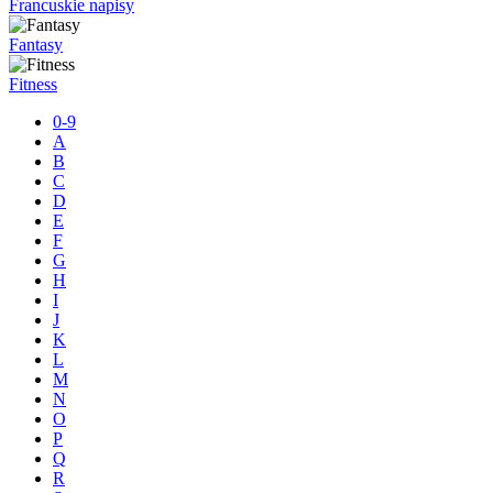
Francuskie napisy
Fantasy
Fitness
0-9
A
B
C
D
E
F
G
H
I
J
K
L
M
N
O
P
Q
R