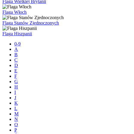
Flaga Wielkiej Brytanii
Flaga Włoch
Flaga Stanów Zjednoczonych
Flaga Hiszpanii
0-9
A
B
C
D
E
F
G
H
I
J
K
L
M
N
O
P