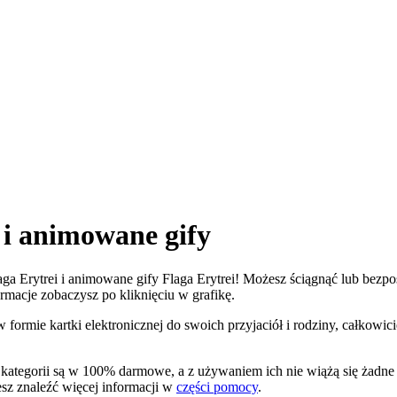
 i animowane gify
laga Erytrei i animowane gify Flaga Erytrei! Możesz ściągnąć lub bezpoś
formacje zobaczysz po kliknięciu w grafikę.
w formie kartki elektronicznej do swoich przyjaciół i rodziny, całkow
ej kategorii są w 100% darmowe, a z używaniem ich nie wiążą się żad
esz znaleźć więcej informacji w
części pomocy
.