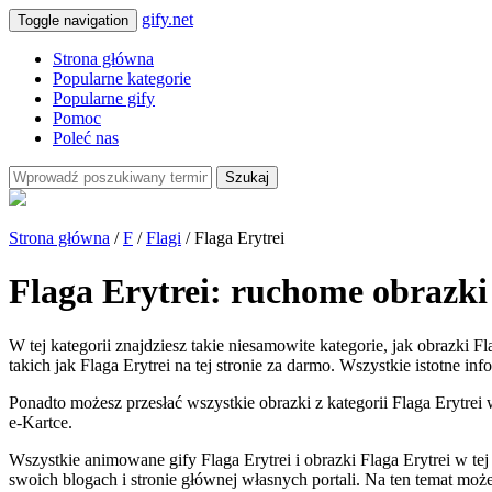
gify.net
Toggle navigation
Strona główna
Popularne kategorie
Popularne gify
Pomoc
Poleć nas
Szukaj
Strona główna
/
F
/
Flagi
/ Flaga Erytrei
Flaga Erytrei: ruchome obrazki
W tej kategorii znajdziesz takie niesamowite kategorie, jak obrazki F
takich jak Flaga Erytrei na tej stronie za darmo. Wszystkie istotne in
Ponadto możesz przesłać wszystkie obrazki z kategorii Flaga Erytrei 
e-Kartce.
Wszystkie animowane gify Flaga Erytrei i obrazki Flaga Erytrei w t
swoich blogach i stronie głównej własnych portali. Na ten temat moż