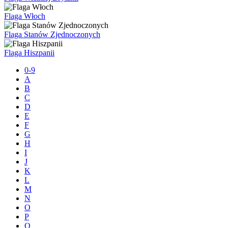
Flaga Włoch
Flaga Stanów Zjednoczonych
Flaga Hiszpanii
0-9
A
B
C
D
E
F
G
H
I
J
K
L
M
N
O
P
Q