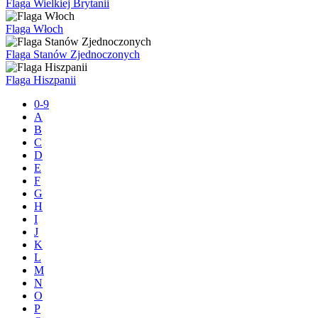
Flaga Wielkiej Brytanii
Flaga Włoch
Flaga Stanów Zjednoczonych
Flaga Hiszpanii
0-9
A
B
C
D
E
F
G
H
I
J
K
L
M
N
O
P