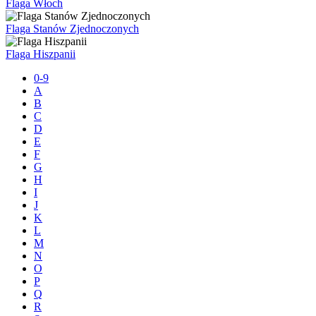
Flaga Włoch
Flaga Stanów Zjednoczonych
Flaga Hiszpanii
0-9
A
B
C
D
E
F
G
H
I
J
K
L
M
N
O
P
Q
R