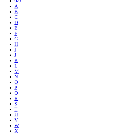
0-9
A
B
C
D
E
F
G
H
I
J
K
L
M
N
O
P
Q
R
S
T
U
V
W
X