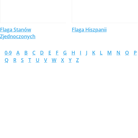
Flaga Stanów
Flaga Hiszpanii
Zjednoczonych
0-9
A
B
C
D
E
F
G
H
I
J
K
L
M
N
O
P
Q
R
S
T
U
V
W
X
Y
Z