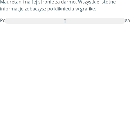
Mauretanii na tej stronie za darmo. Wszystkie istotne
informacje zobaczysz po kliknięciu w grafikę.
Ponadto możesz przesłać wszystkie obrazki z kategorii Flaga
Mauretanii w formie kartki elektronicznej do swoich
przyjaciół i rodziny, całkowicie za darmo, a nawet dodać
kilka słów na swojej zindywidualizowanej e-Kartce.
Wszystkie animowane gify Flaga Mauretanii i obrazki Flaga
Mauretanii w tej kategorii są w 100% darmowe, a z
używaniem ich nie wiążą się żadne dodatkowe koszty. W
zamian prosimy o
polecanie naszej usługi
na swoich
blogach i stronie głównej własnych portali. Na ten temat
możesz znaleźć więcej informacji w
części pomocy
.