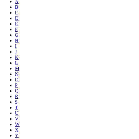
A
B
C
D
E
F
G
H
I
J
K
L
M
N
O
P
Q
R
S
T
U
V
W
X
Y