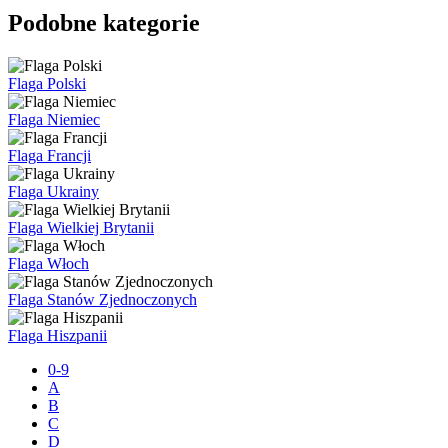
Podobne kategorie
Flaga Polski
Flaga Niemiec
Flaga Francji
Flaga Ukrainy
Flaga Wielkiej Brytanii
Flaga Włoch
Flaga Stanów Zjednoczonych
Flaga Hiszpanii
0-9
A
B
C
D