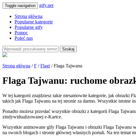
gify.net
Toggle navigation
Strona główna
Popularne kategorie
Popularne gify
Pomoc
Poleć nas
Szukaj
Strona główna
/
F
/
Flagi
/ Flaga Tajwanu
Flaga Tajwanu: ruchome obrazk
W tej kategorii znajdziesz takie niesamowite kategorie, jak obrazki 
takich jak Flaga Tajwanu na tej stronie za darmo. Wszystkie istotne i
Ponadto możesz przesłać wszystkie obrazki z kategorii Flaga Tajwanu 
zindywidualizowanej e-Kartce.
Wszystkie animowane gify Flaga Tajwanu i obrazki Flaga Tajwanu w
na swoich blogach i stronie głównej własnych portali. Na ten temat 