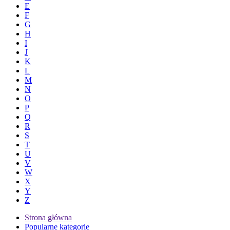
E
F
G
H
I
J
K
L
M
N
O
P
Q
R
S
T
U
V
W
X
Y
Z
Strona główna
Popularne kategorie