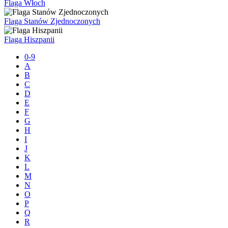
Flaga Włoch
Flaga Stanów Zjednoczonych
Flaga Hiszpanii
0-9
A
B
C
D
E
F
G
H
I
J
K
L
M
N
O
P
Q
R