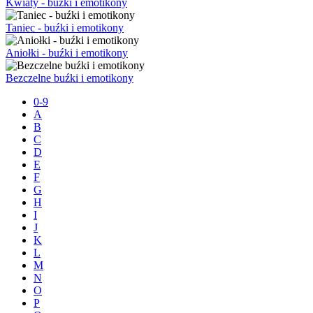
Kwiaty - buźki i emotikony
Taniec - buźki i emotikony
Aniołki - buźki i emotikony
Bezczelne buźki i emotikony
0-9
A
B
C
D
E
F
G
H
I
J
K
L
M
N
O
P