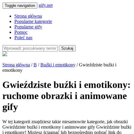
gify.net
Toggle navigation
Strona główna
Popularne kategorie
Popularne gify
Pomoc
Poleć nas
Szukaj
Strona główna
/
B
/
Buźki i emotikony
/ Gwieździste buźki i
emotikony
Gwieździste buźki i emotikony:
ruchome obrazki i animowane
gify
W tej kategorii znajdziesz takie niesamowite kategorie, jak obrazki
Gwieździste buźki i emotikony i animowane gify Gwieździste buźki
i emotikony! Możesz ściągnąć lub bezpośrednio pobrać link do