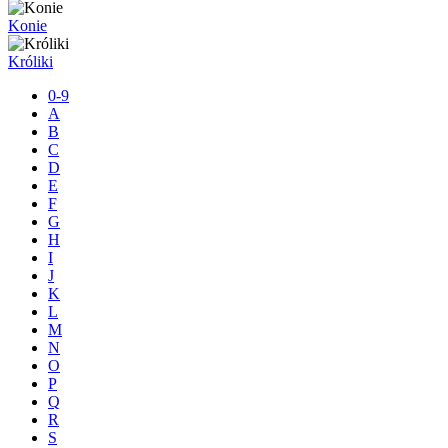
Konie
Króliki
0-9
A
B
C
D
E
F
G
H
I
J
K
L
M
N
O
P
Q
R
S