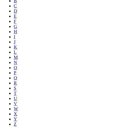
B
C
D
E
F
G
H
I
J
K
L
M
N
O
P
Q
R
S
T
U
V
W
X
Y
Z