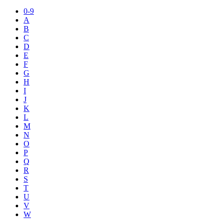
0-9
A
B
C
D
E
F
G
H
I
J
K
L
M
N
O
P
Q
R
S
T
U
V
W