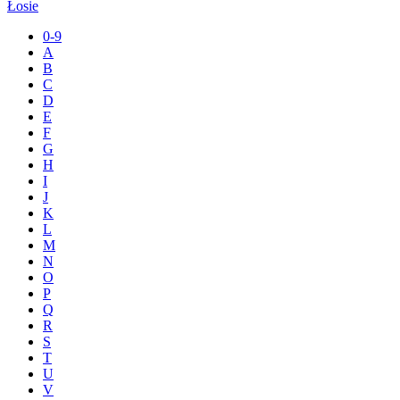
Łosie
0-9
A
B
C
D
E
F
G
H
I
J
K
L
M
N
O
P
Q
R
S
T
U
V