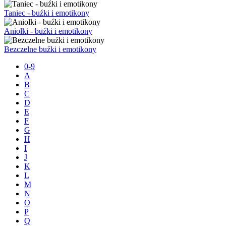
Taniec - buźki i emotikony
Aniołki - buźki i emotikony
Bezczelne buźki i emotikony
0-9
A
B
C
D
E
F
G
H
I
J
K
L
M
N
O
P
Q