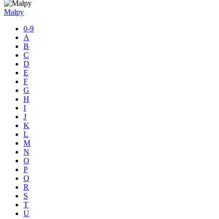
Małpy
0-9
A
B
C
D
E
F
G
H
I
J
K
L
M
N
O
P
Q
R
S
T
U