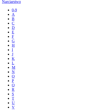
Narciarstwo
0-9
A
B
C
D
E
F
G
H
I
J
K
L
M
N
O
P
Q
R
S
T
U
V