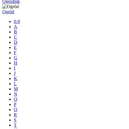
Ogrodnik
Ogród
0-9
A
B
C
D
E
F
G
H
I
J
K
L
M
N
O
P
Q
R
S
T