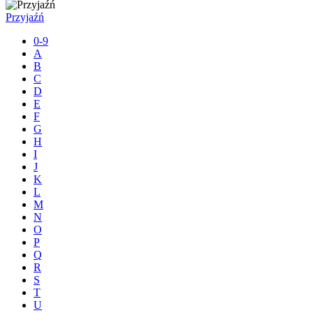
Przyjaźń
0-9
A
B
C
D
E
F
G
H
I
J
K
L
M
N
O
P
Q
R
S
T
U