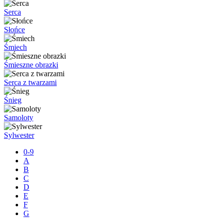
Serca
Słońce
Śmiech
Śmieszne obrazki
Serca z twarzami
Śnieg
Samoloty
Sylwester
0-9
A
B
C
D
E
F
G