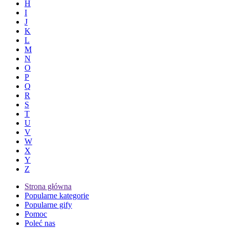
H
I
J
K
L
M
N
O
P
Q
R
S
T
U
V
W
X
Y
Z
Strona główna
Popularne kategorie
Popularne gify
Pomoc
Poleć nas