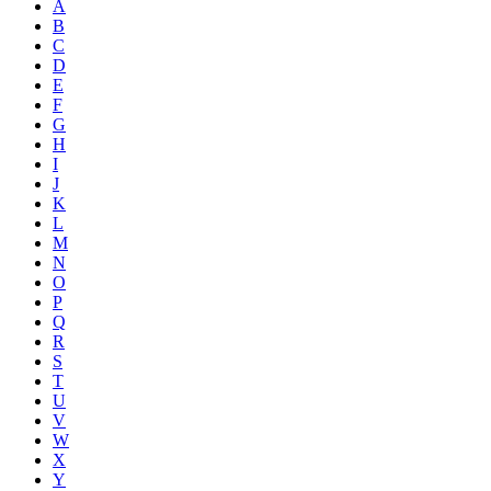
A
B
C
D
E
F
G
H
I
J
K
L
M
N
O
P
Q
R
S
T
U
V
W
X
Y