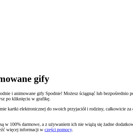
imowane gify
Spodnie i animowane gify Spodnie! Możesz ściągnąć lub bezpośrednio pob
sz po kliknięciu w grafikę.
ie kartki elektronicznej do swoich przyjaciół i rodziny, całkowicie z
ii są w 100% darmowe, a z używaniem ich nie wiążą się żadne dodatk
leźć więcej informacji w
części pomocy
.