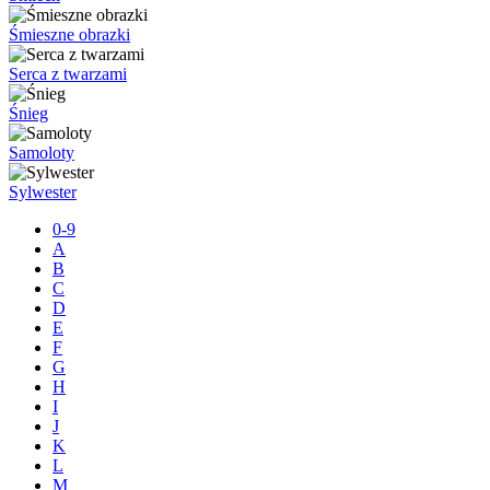
Śmieszne obrazki
Serca z twarzami
Śnieg
Samoloty
Sylwester
0-9
A
B
C
D
E
F
G
H
I
J
K
L
M