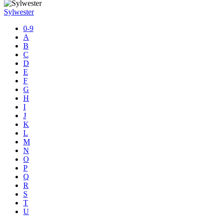
Sylwester
0-9
A
B
C
D
E
F
G
H
I
J
K
L
M
N
O
P
Q
R
S
T
U