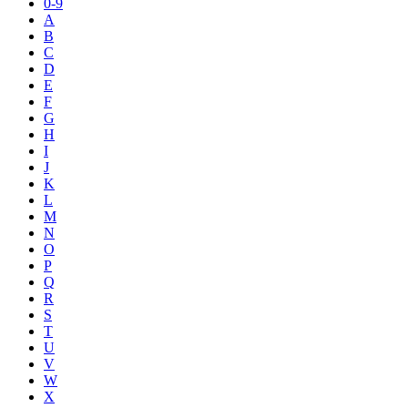
0-9
A
B
C
D
E
F
G
H
I
J
K
L
M
N
O
P
Q
R
S
T
U
V
W
X