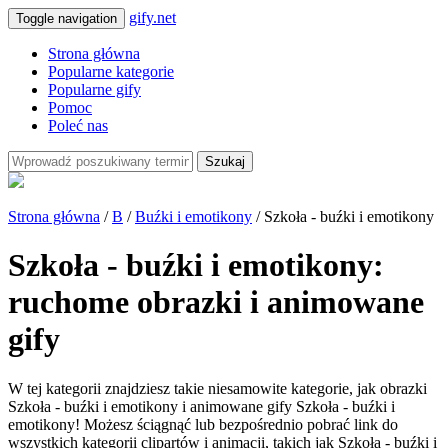
gify.net
Toggle navigation
Strona główna
Popularne kategorie
Popularne gify
Pomoc
Poleć nas
Szukaj
Strona główna
/
B
/
Buźki i emotikony
/ Szkoła - buźki i emotikony
Szkoła - buźki i emotikony:
ruchome obrazki i animowane
gify
W tej kategorii znajdziesz takie niesamowite kategorie, jak obrazki
Szkoła - buźki i emotikony i animowane gify Szkoła - buźki i
emotikony! Możesz ściągnąć lub bezpośrednio pobrać link do
wszystkich kategorii clipartów i animacji, takich jak Szkoła - buźki i