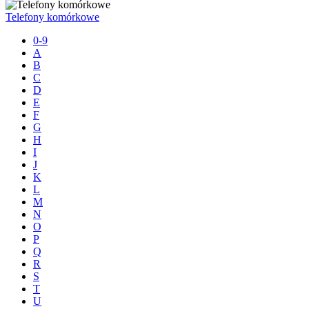
Telefony komórkowe
0-9
A
B
C
D
E
F
G
H
I
J
K
L
M
N
O
P
Q
R
S
T
U