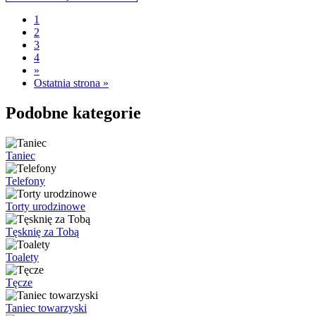
1
2
3
4
»
Ostatnia strona »
Podobne kategorie
Taniec
Telefony
Torty urodzinowe
Tęsknię za Tobą
Toalety
Tęcze
Taniec towarzyski