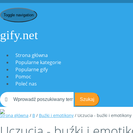
Toggle navigation
gify.net
Strona główna
Popularne kategorie
Popularne gify
Pomoc
Poleć nas
Szukaj
Strona główna
/
B
/
Buźki i emotikony
/ Uczucia - buźki i emotikony
Uczucia - buźki i emoti