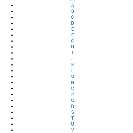
A
B
C
D
E
F
G
H
I
J
K
L
M
N
O
P
Q
R
S
T
U
V