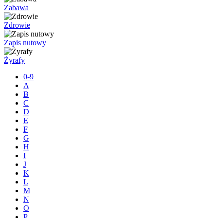
Zabawa
Zdrowie
Zapis nutowy
Żyrafy
0-9
A
B
C
D
E
F
G
H
I
J
K
L
M
N
O
P