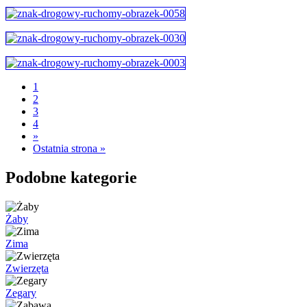
1
2
3
4
»
Ostatnia strona »
Podobne kategorie
Żaby
Zima
Zwierzęta
Zegary