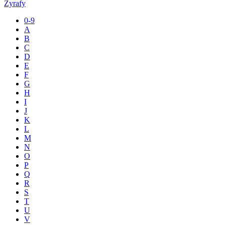
Żyrafy
0-9
A
B
C
D
E
F
G
H
I
J
K
L
M
N
O
P
Q
R
S
T
U
V