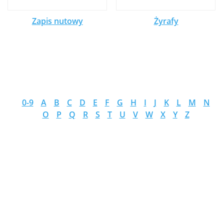
Zapis nutowy
Żyrafy
0-9
A
B
C
D
E
F
G
H
I
J
K
L
M
N
O
P
Q
R
S
T
U
V
W
X
Y
Z