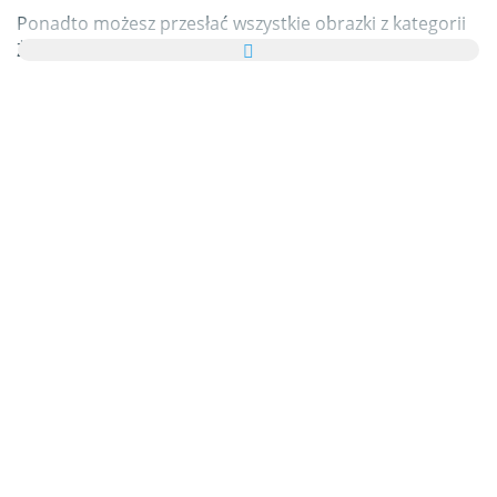
Ponadto możesz przesłać wszystkie obrazki z kategorii
Żółwie w formie kartki elektronicznej do swoich
przyjaciół i rodziny, całkowicie za darmo, a nawet dodać
kilka słów na swojej zindywidualizowanej e-Kartce.
Wszystkie animowane gify Żółwie i obrazki Żółwie w tej
kategorii są w 100% darmowe, a z używaniem ich nie
wiążą się żadne dodatkowe koszty. W zamian prosimy o
polecanie naszej usługi
na swoich blogach i stronie
głównej własnych portali. Na ten temat możesz znaleźć
więcej informacji w
części pomocy
.