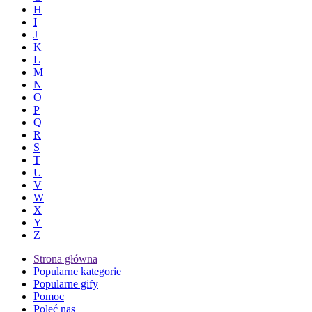
H
I
J
K
L
M
N
O
P
Q
R
S
T
U
V
W
X
Y
Z
Strona główna
Popularne kategorie
Popularne gify
Pomoc
Poleć nas