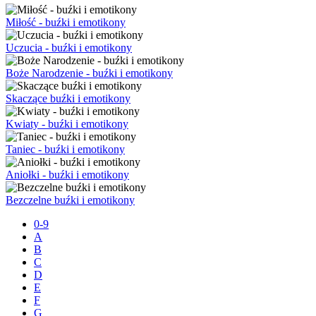
Miłość - buźki i emotikony
Uczucia - buźki i emotikony
Boże Narodzenie - buźki i emotikony
Skaczące buźki i emotikony
Kwiaty - buźki i emotikony
Taniec - buźki i emotikony
Aniołki - buźki i emotikony
Bezczelne buźki i emotikony
0-9
A
B
C
D
E
F
G