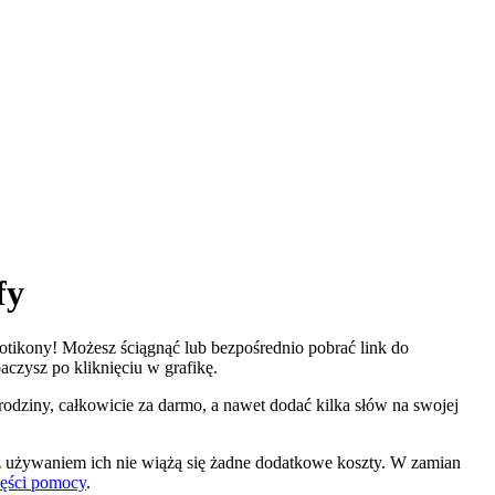
fy
motikony! Możesz ściągnąć lub bezpośrednio pobrać link do
baczysz po kliknięciu w grafikę.
 rodziny, całkowicie za darmo, a nawet dodać kilka słów na swojej
z używaniem ich nie wiążą się żadne dodatkowe koszty. W zamian
zęści pomocy
.