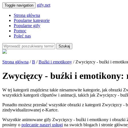
gify.net
Toggle navigation
Strona główna
Popularne kategorie
Popularne gify
Pomoc
Poleć nas
Szukaj
Strona główna
/
B
/
Buźki i emotikony
/ Zwycięzcy - buźki i emotiko
Zwycięzcy - buźki i emotikony:
W tej kategorii znajdziesz takie niesamowite kategorie, jak obrazki
wszystkich kategorii clipartów i animacji, takich jak Zwycięzcy - buź
Ponadto możesz przesłać wszystkie obrazki z kategorii Zwycięzcy - bu
zindywidualizowanej e-Kartce.
Wszystkie animowane gify Zwycięzcy - buźki i emotikony i obrazki 
prosimy o
polecanie naszej usługi
na swoich blogach i stronie główne