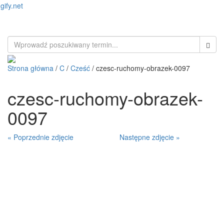
gify.net
Toggl
naviga
Strona główna
/
C
/
Cześć
/ czesc-ruchomy-obrazek-0097
czesc-ruchomy-obrazek-
0097
« Poprzednie zdjęcie
Następne zdjęcie »