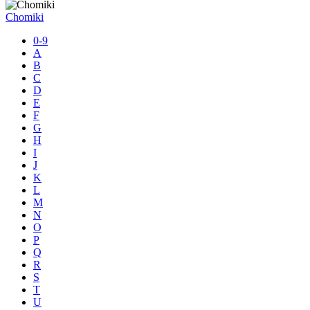
Chomiki
0-9
A
B
C
D
E
F
G
H
I
J
K
L
M
N
O
P
Q
R
S
T
U