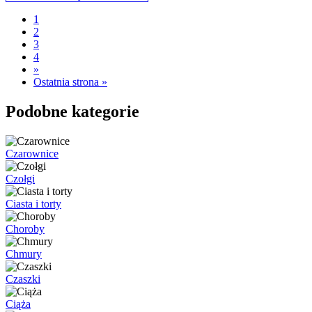
1
2
3
4
»
Ostatnia strona »
Podobne kategorie
Czarownice
Czołgi
Ciasta i torty
Choroby
Chmury
Czaszki
Ciąża