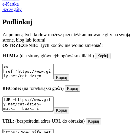
e-Kartka
Szczegóły
Podlinkuj
Za pomocą tych kodów możesz przenieść animowane gify na swoją
stronę, blog lub forum!
OSTRZEŻENIE:
Tych kodów nie wolno zmieniać!
HTML:
(dla strony głównej/blogów/e-maili/itd.)
Kopiuj
Kopiuj
BBCode:
(na fora/książki gości)
Kopiuj
Kopiuj
URL:
(bezpośredni adres URL do obrazka)
Kopiuj