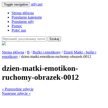
gify.net
Toggle navigation
Strona główna
Popularne kategorie
Popularne gify
Pomoc
Poleć nas
Szukaj
Strona główna
/
B
/
Buźki i emotikony
/
Dzień Matki - buźki i
emotikony
/ dzien-matki-emotikon-ruchomy-obrazek-0012
dzien-matki-emotikon-
ruchomy-obrazek-0012
« Poprzednie zdjęcie
Następne zdjęcie »