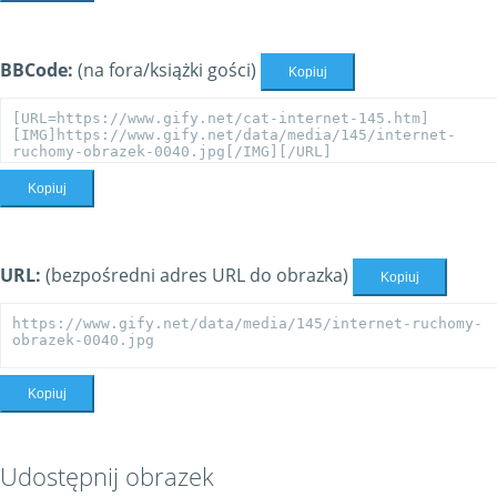
BBCode:
(na fora/książki gości)
Kopiuj
Kopiuj
URL:
(bezpośredni adres URL do obrazka)
Kopiuj
Kopiuj
Udostępnij obrazek