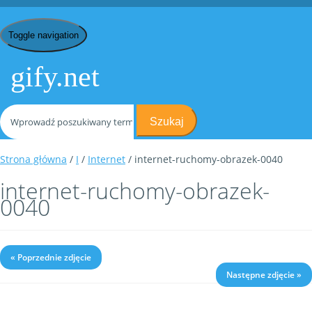
Toggle navigation
gify.net
Szukaj
Strona główna
/
I
/
Internet
/ internet-ruchomy-obrazek-0040
internet-ruchomy-obrazek-
0040
« Poprzednie zdjęcie
Następne zdjęcie »