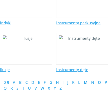
Indyki
Instrumenty perkusyjne
Iluzje
Instrumenty dęte
0-9
A
B
C
D
E
F
G
H
I
J
K
L
M
N
O
P
Q
R
S
T
U
V
W
X
Y
Z