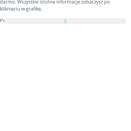
darmo. Wszystkie istotne informacje zobaczysz po
kliknięciu w grafikę.
Ponadto możesz przesłać wszystkie obrazki z kategorii
Internet w formie kartki elektronicznej do swoich przyjaciół
i rodziny, całkowicie za darmo, a nawet dodać kilka słów na
swojej zindywidualizowanej e-Kartce.
Wszystkie animowane gify Internet i obrazki Internet w tej
kategorii są w 100% darmowe, a z używaniem ich nie wiążą
się żadne dodatkowe koszty. W zamian prosimy o
polecanie
naszej usługi
na swoich blogach i stronie głównej własnych
portali. Na ten temat możesz znaleźć więcej informacji w
części pomocy
.