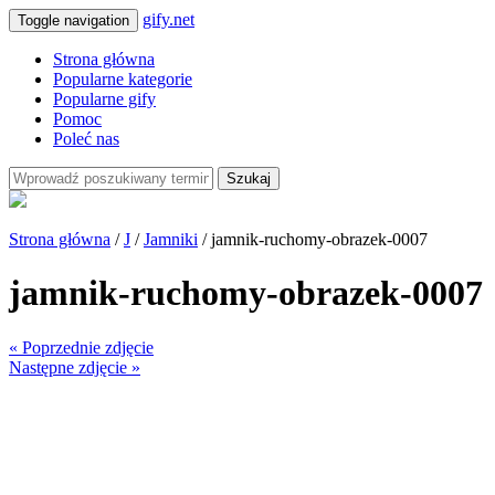
gify.net
Toggle navigation
Strona główna
Popularne kategorie
Popularne gify
Pomoc
Poleć nas
Szukaj
Strona główna
/
J
/
Jamniki
/ jamnik-ruchomy-obrazek-0007
jamnik-ruchomy-obrazek-0007
« Poprzednie zdjęcie
Następne zdjęcie »