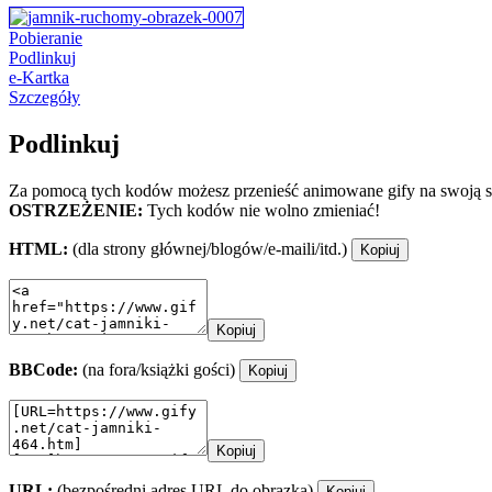
Pobieranie
Podlinkuj
e-Kartka
Szczegóły
Podlinkuj
Za pomocą tych kodów możesz przenieść animowane gify na swoją st
OSTRZEŻENIE:
Tych kodów nie wolno zmieniać!
HTML:
(dla strony głównej/blogów/e-maili/itd.)
Kopiuj
Kopiuj
BBCode:
(na fora/książki gości)
Kopiuj
Kopiuj
URL:
(bezpośredni adres URL do obrazka)
Kopiuj