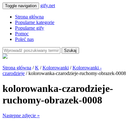
gify.net
Toggle navigation
Strona główna
Popularne kategorie
Popularne gify
Pomoc
Poleć nas
Szukaj
Strona główna
/
K
/
Kolorowanki
/
Kolorowanki -
czarodzieje
/ kolorowanka-czarodzieje-ruchomy-obrazek-0008
kolorowanka-czarodzieje-
ruchomy-obrazek-0008
Następne zdjęcie »