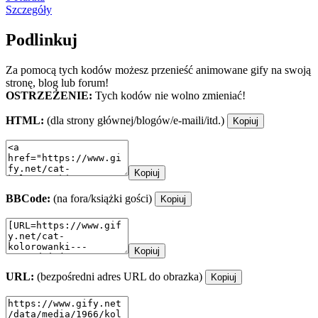
Szczegóły
Podlinkuj
Za pomocą tych kodów możesz przenieść animowane gify na swoją
stronę, blog lub forum!
OSTRZEŻENIE:
Tych kodów nie wolno zmieniać!
HTML:
(dla strony głównej/blogów/e-maili/itd.)
Kopiuj
Kopiuj
BBCode:
(na fora/książki gości)
Kopiuj
Kopiuj
URL:
(bezpośredni adres URL do obrazka)
Kopiuj