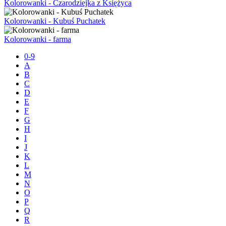
Kolorowanki - Czarodziejka z Księżyca
Kolorowanki - Kubuś Puchatek
Kolorowanki - farma
0-9
A
B
C
D
E
F
G
H
I
J
K
L
M
N
O
P
Q
R