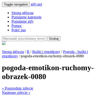
gify.net
Toggle navigation
Strona główna
Popularne kategorie
Popularne gify
Pomoc
Poleć nas
Szukaj
Strona główna
/
B
/
Buźki i emotikony
/
Pogoda - buźki i
emotikony
/ pogoda-emotikon-ruchomy-obrazek-0080
pogoda-emotikon-ruchomy-
obrazek-0080
« Poprzednie zdjęcie
Następne zdjęcie »