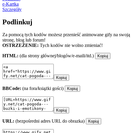
e-Kartka
Szczegóły
Podlinkuj
Za pomocą tych kodów możesz przenieść animowane gify na swoją
stronę, blog lub forum!
OSTRZEŻENIE:
Tych kodów nie wolno zmieniać!
HTML:
(dla strony głównej/blogów/e-maili/itd.)
Kopiuj
Kopiuj
BBCode:
(na fora/książki gości)
Kopiuj
Kopiuj
URL:
(bezpośredni adres URL do obrazka)
Kopiuj