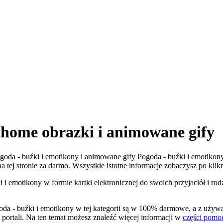
chome obrazki i animowane gify
 Pogoda - buźki i emotikony i animowane gify Pogoda - buźki i emotiko
na tej stronie za darmo. Wszystkie istotne informacje zobaczysz po klik
 i emotikony w formie kartki elektronicznej do swoich przyjaciół i ro
oda - buźki i emotikony w tej kategorii są w 100% darmowe, a z używ
portali. Na ten temat możesz znaleźć więcej informacji w
części pomo