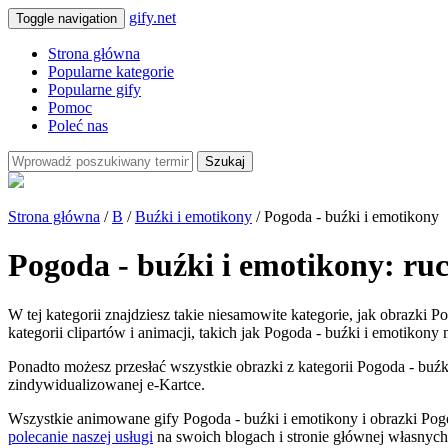
gify.net
Toggle navigation
Strona główna
Popularne kategorie
Popularne gify
Pomoc
Poleć nas
Szukaj
Strona główna
/
B
/
Buźki i emotikony
/ Pogoda - buźki i emotikony
Pogoda - buźki i emotikony: ru
W tej kategorii znajdziesz takie niesamowite kategorie, jak obrazki
kategorii clipartów i animacji, takich jak Pogoda - buźki i emotikony 
Ponadto możesz przesłać wszystkie obrazki z kategorii Pogoda - buźki
zindywidualizowanej e-Kartce.
Wszystkie animowane gify Pogoda - buźki i emotikony i obrazki Pog
polecanie naszej usługi
na swoich blogach i stronie głównej własnych 