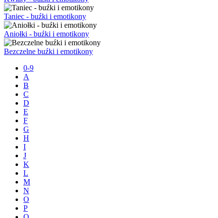
Taniec - buźki i emotikony
Aniołki - buźki i emotikony
Bezczelne buźki i emotikony
0-9
A
B
C
D
E
F
G
H
I
J
K
L
M
N
O
P
Q