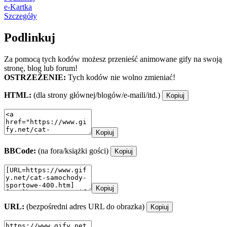
e-Kartka
Szczegóły
Podlinkuj
Za pomocą tych kodów możesz przenieść animowane gify na swoją
stronę, blog lub forum!
OSTRZEŻENIE:
Tych kodów nie wolno zmieniać!
HTML:
(dla strony głównej/blogów/e-maili/itd.)
Kopiuj
Kopiuj
BBCode:
(na fora/książki gości)
Kopiuj
Kopiuj
URL:
(bezpośredni adres URL do obrazka)
Kopiuj