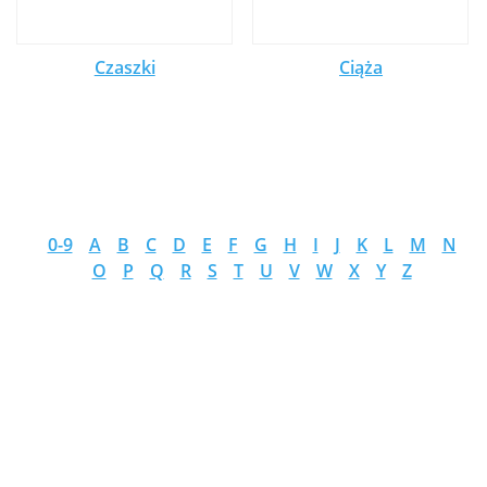
Czaszki
Ciąża
0-9
A
B
C
D
E
F
G
H
I
J
K
L
M
N
O
P
Q
R
S
T
U
V
W
X
Y
Z