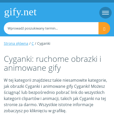
gify.net
Togg
navi
Strona główna
/
C
/ Cyganki
Cyganki: ruchome obrazki i
animowane gify
W tej kategorii znajdziesz takie niesamowite kategorie,
jak obrazki Cyganki i animowane gify Cyganki! Możesz
ściągnąć lub bezpośrednio pobrać link do wszystkich
kategorii clipartów i animacji, takich jak Cyganki na tej
stronie za darmo. Wszystkie istotne informacje
zobaczysz po kliknięciu w grafikę.