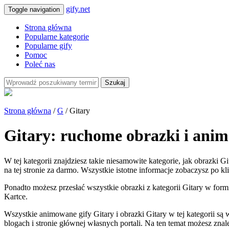
gify.net
Toggle navigation
Strona główna
Popularne kategorie
Popularne gify
Pomoc
Poleć nas
Szukaj
Strona główna
/
G
/ Gitary
Gitary: ruchome obrazki i anim
W tej kategorii znajdziesz takie niesamowite kategorie, jak obrazki G
na tej stronie za darmo. Wszystkie istotne informacje zobaczysz po kl
Ponadto możesz przesłać wszystkie obrazki z kategorii Gitary w formi
Kartce.
Wszystkie animowane gify Gitary i obrazki Gitary w tej kategorii 
blogach i stronie głównej własnych portali. Na ten temat możesz zna