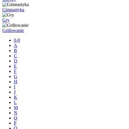
Gimnastyka
Gry
Grillowanie
0-9
A
B
C
D
E
F
G
H
I
J
K
L
M
N
O
P
Q