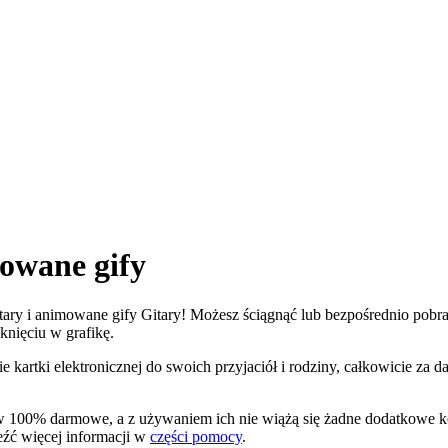
owane gify
itary i animowane gify Gitary! Możesz ściągnąć lub bezpośrednio pobrać 
iknięciu w grafikę.
e kartki elektronicznej do swoich przyjaciół i rodziny, całkowicie za
są w 100% darmowe, a z używaniem ich nie wiążą się żadne dodatkowe 
leźć więcej informacji w
części pomocy
.