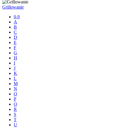
Grillowanie
0-9
A
B
C
D
E
F
G
H
I
J
K
L
M
N
O
P
Q
R
S
T
U