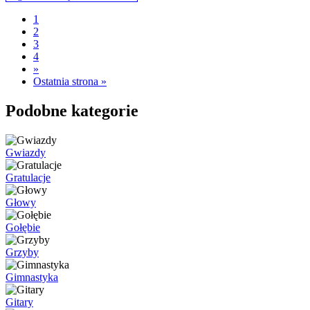
1
2
3
4
»
Ostatnia strona »
Podobne kategorie
Gwiazdy
Gratulacje
Głowy
Gołębie
Grzyby
Gimnastyka
Gitary