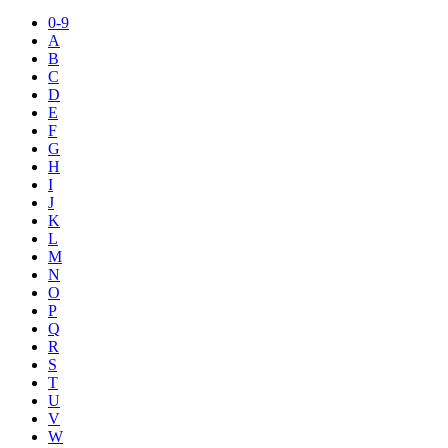
0-9
A
B
C
D
E
F
G
H
I
J
K
L
M
N
O
P
Q
R
S
T
U
V
W