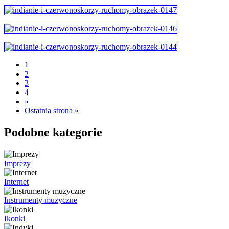
1
2
3
4
»
Ostatnia strona »
Podobne kategorie
Imprezy
Internet
Instrumenty muzyczne
Ikonki