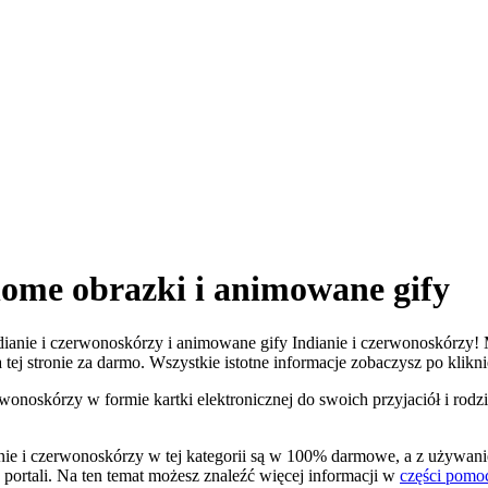
home obrazki i animowane gify
 Indianie i czerwonoskórzy i animowane gify Indianie i czerwonoskórzy
a tej stronie za darmo. Wszystkie istotne informacje zobaczysz po klikni
rwonoskórzy w formie kartki elektronicznej do swoich przyjaciół i rodz
anie i czerwonoskórzy w tej kategorii są w 100% darmowe, a z używan
portali. Na ten temat możesz znaleźć więcej informacji w
części pomo