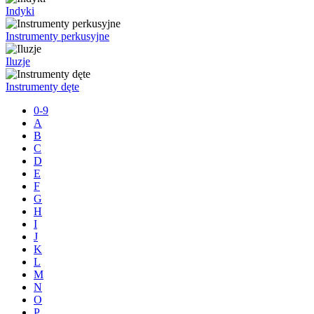
Indyki
Instrumenty perkusyjne
Iluzje
Instrumenty dęte
0-9
A
B
C
D
E
F
G
H
I
J
K
L
M
N
O
P