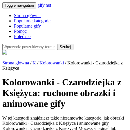
gify.net
Toggle navigation
Strona główna
Popularne kategorie
Popularne gify
Pomoc
Poleć nas
Szukaj
Strona główna
/
K
/
Kolorowanki
/ Kolorowanki - Czarodziejka z
Księżyca
Kolorowanki - Czarodziejka z
Księżyca: ruchome obrazki i
animowane gify
W tej kategorii znajdziesz takie niesamowite kategorie, jak obrazki
Kolorowanki - Czarodziejka z Księżyca i animowane gify
Kolorowanki - Czarodziejka z Księżyca! Możesz ściągnąć lub