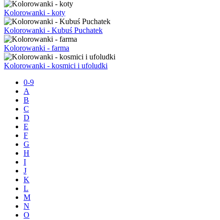
Kolorowanki - koty
Kolorowanki - Kubuś Puchatek
Kolorowanki - farma
Kolorowanki - kosmici i ufoludki
0-9
A
B
C
D
E
F
G
H
I
J
K
L
M
N
O