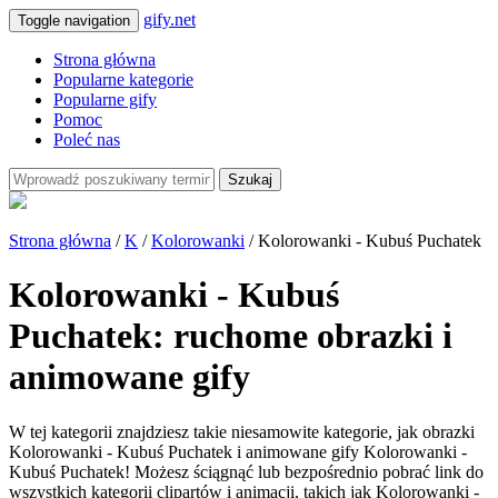
gify.net
Toggle navigation
Strona główna
Popularne kategorie
Popularne gify
Pomoc
Poleć nas
Szukaj
Strona główna
/
K
/
Kolorowanki
/ Kolorowanki - Kubuś Puchatek
Kolorowanki - Kubuś
Puchatek: ruchome obrazki i
animowane gify
W tej kategorii znajdziesz takie niesamowite kategorie, jak obrazki
Kolorowanki - Kubuś Puchatek i animowane gify Kolorowanki -
Kubuś Puchatek! Możesz ściągnąć lub bezpośrednio pobrać link do
wszystkich kategorii clipartów i animacji, takich jak Kolorowanki -