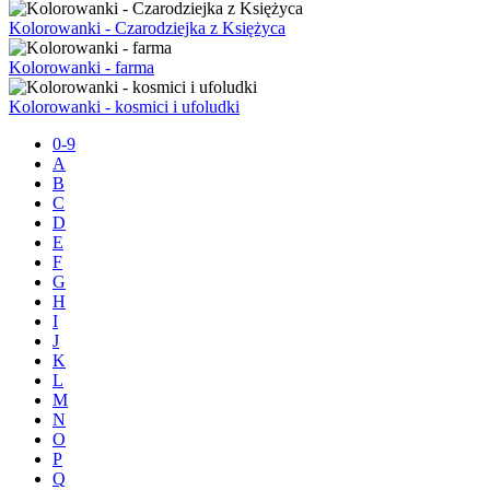
Kolorowanki - Czarodziejka z Księżyca
Kolorowanki - farma
Kolorowanki - kosmici i ufoludki
0-9
A
B
C
D
E
F
G
H
I
J
K
L
M
N
O
P
Q